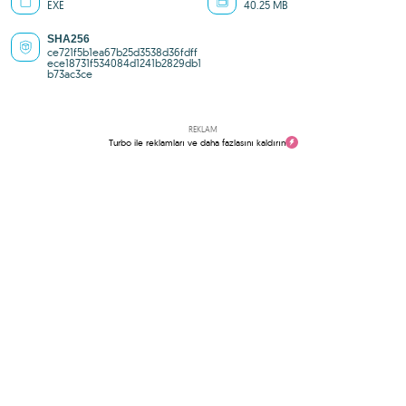
EXE
40.25 MB
SHA256
ce721f5b1ea67b25d3538d36fdff
ece18731f534084d1241b2829db1
b73ac3ce
REKLAM
Turbo ile reklamları ve daha fazlasını kaldırın