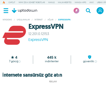
CAPCUT
YAPAY ZEKA SOHBET ROBOTLARI
MANUS
MALWAREBYTES
MANGA APPS
ANKI
URBAN VP
WINDOWS
/
UYGULAMALAR
/
İNTERNET
/
AĞLAR
/
EXPRESSVPN
ExpressVPN
12.201.0.12153
ExpressVPN
4
445 k
7
görüş
indirilenler
güvenlik
İnternete sansürsüz göz atın
REKLAM