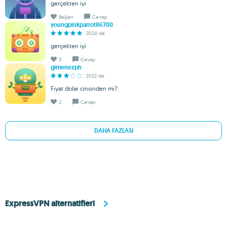
gerçekten iyi
Beğen
Cevap
youngpinkparrot86700
2024 de
gerçekten iyi
3
Cevap
gimenezph
2022 de
Fiyat dolar cinsinden mi?
2
Cevap
DAHA FAZLASI
ExpressVPN alternatifleri