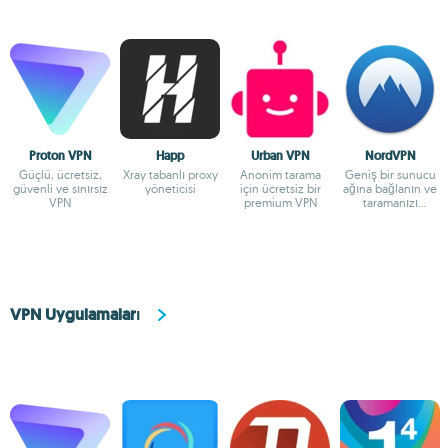
Proton VPN
Happ
Urban VPN
NordVPN
Güçlü, ücretsiz,
Xray tabanlı proxy
Anonim tarama
Geniş bir sunucu
güvenli ve sınırsız
yöneticisi
için ücretsiz bir
ağına bağlanın ve
VPN
premium VPN
taramanızı
şifreleyin
VPN Uygulamaları