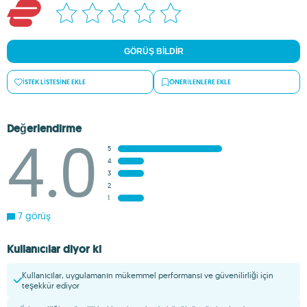
GÖRÜŞ BILDIR
İSTEK LISTESINE EKLE
ÖNERILENLERE EKLE
Değerlendirme
4.0
5
4
3
2
1
7 görüş
Kullanıcılar diyor ki
Kullanıcılar, uygulamanın mükemmel performansı ve güvenilirliği için
teşekkür ediyor