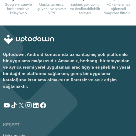
Google'ın izniyle
Güçlü, ücretsiz,
Sağlam, çok yönlü
PC kameranıza
hızlı, temiz ve
güvenli ve sınırsız
ve özelleştirilebilir
eğlenceli
kolay web
VPN
tarayıcı
Snapchat filtreleri
taraması
ekleyin
Uptodown, Android konusunda uzmanlaşmış çok platformlu
bir uygulama mağazasıdır. Amacımız, herhangi bir tarayıcıdan
ve ayrıca resmi yerel uygulaması aracılığıyla erişilebilen yasal
bir dağıtım platformu sağlarken, geniş bir uygulama
kataloğuna kısıtlama olmaksızın ücretsiz ve açık erişim
sağlamaktır.
KEŞFET
Hakkımızda