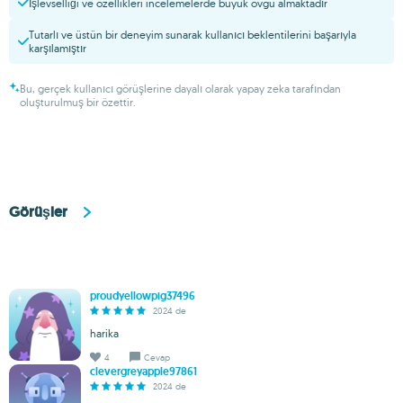
İşlevselliği ve özellikleri incelemelerde büyük övgü almaktadır
Tutarlı ve üstün bir deneyim sunarak kullanıcı beklentilerini başarıyla
karşılamıştır
Bu, gerçek kullanıcı görüşlerine dayalı olarak yapay zeka tarafından
oluşturulmuş bir özettir.
Görüşler
proudyellowpig37496
2024 de
harika
4
Cevap
clevergreyapple97861
2024 de