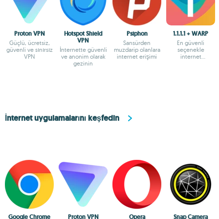
Proton VPN
Hotspot Shield
Psiphon
1.1.1.1 + WARP
VPN
Güçlü, ücretsiz,
Sansürden
En güvenli
güvenli ve sınırsız
İnternette güvenli
muzdarip olanlara
seçenekle
VPN
ve anonim olarak
internet erişimi
internet
gezinin
bağlantınızı
koruyun
İnternet uygulamalarını keşfedin
Google Chrome
Proton VPN
Opera
Snap Camera