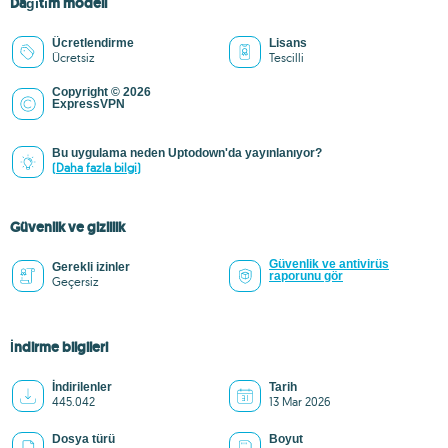
Dağıtım modeli
Ücretlendirme
Lisans
Ücretsiz
Tescilli
Copyright © 2026
ExpressVPN
Bu uygulama neden Uptodown'da yayınlanıyor?
(Daha fazla bilgi)
Güvenlik ve gizlilik
Güvenlik ve antivirüs
Gerekli izinler
raporunu gör
Geçersiz
İndirme bilgileri
İndirilenler
Tarih
445.042
13 Mar 2026
Dosya türü
Boyut